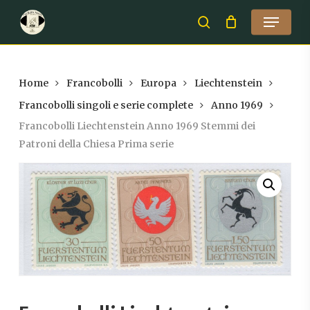
Skip
Menu
to
search
Close
main
Menu
content
Home
Francobolli
Europa
Liechtenstein
Francobolli singoli e serie complete
Anno 1969
Francobolli Liechtenstein Anno 1969 Stemmi dei
Patroni della Chiesa Prima serie