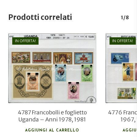
Prodotti correlati
1/8
IN OFFERTA!
IN OFFERTA!
€
12,00
€
8,30
4787 Francobolli e foglietto
4776 Franco
Uganda – Anni 1978, 1981
1967,
AGGIUNGI AL CARRELLO
AGGIU