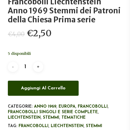
Francobolli Liechtenstein
Anno 1969 Stemmi dei Patroni
della Chiesa Prima serie
Il
Il
€
2,50
€
4,00
prezzo
prezzo
originale
attuale
5 disponibili
era:
è:
€4,00.
€2,50.
Aggiungi Al Carrello
CATEGORIE:
ANNO 1969
,
EUROPA
,
FRANCOBOLLI
,
FRANCOBOLLI SINGOLI E SERIE COMPLETE
,
LIECHTENSTEIN
,
STEMMI
,
TEMATICHE
TAG:
FRANCOBOLLI
,
LIECHTENSTEIN
,
STEMMI