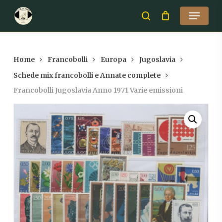
Skip
Menu
to
search
Close
main
Menu
content
Home
Francobolli
Europa
Jugoslavia
Schede mix francobolli e Annate complete
Francobolli Jugoslavia Anno 1971 Varie emissioni