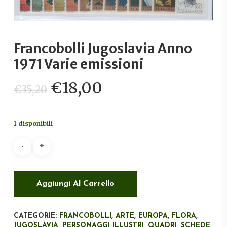
Francobolli Jugoslavia Anno
1971 Varie emissioni
Il
Il
€
18,00
€
35,20
prezzo
prezzo
originale
attuale
1 disponibili
era:
è:
€35,20.
€18,00.
Aggiungi Al Carrello
CATEGORIE:
FRANCOBOLLI
,
ARTE
,
EUROPA
,
FLORA
,
JUGOSLAVIA
,
PERSONAGGI ILLUSTRI
,
QUADRI
,
SCHEDE