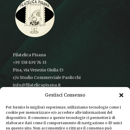
Filatelica Pisana
+39 338 639 76 33
Pisa, via Venezia Giulia 15
c/o Studio Commerciale Paolicchi
info@filatelicapisana.it
Gestisci Consenso
Per fornire le migliori esperienze, utilizziamo tecnologie come i
cookie per memorizzare e/o accedere alle informazioni del
CONDIZIONI DI VENDITA
dispositivo. Il consenso a queste tecnologie ci permetterà di
elaborare dati come il comportamento di navigazione o ID unici
INFORMATIVA SULLA PRIVACY
su questo sito. Non acconsentire o ritirare il consenso può