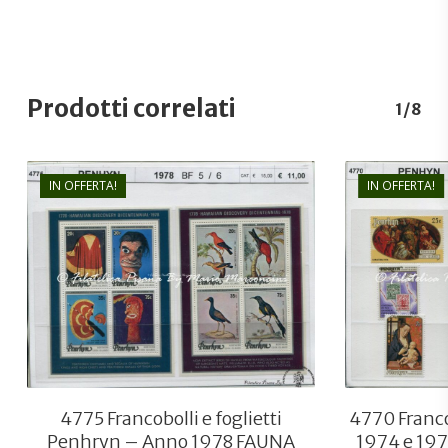
Prodotti correlati
1/8
IN OFFERTA!
IN OFFERTA!
€
11,00
€
7,50
4775 Francobolli e foglietti
4770 Franc
Penhryn – Anno 1978 FAUNA
1974 e 19