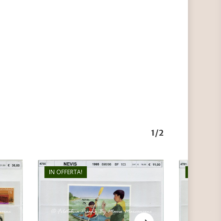
1/2
IN OFFERTA!
IN OFFERTA
€
11,00
€
8,00