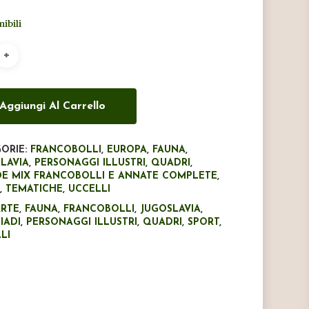
originale
attuale
nibili
era:
è:
€32,45.
€20,00.
Aggiungi Al Carrello
ORIE:
FRANCOBOLLI
,
EUROPA
,
FAUNA
,
LAVIA
,
PERSONAGGI ILLUSTRI
,
QUADRI
,
E MIX FRANCOBOLLI E ANNATE COMPLETE
,
T
,
TEMATICHE
,
UCCELLI
ARTE
,
FAUNA
,
FRANCOBOLLI
,
JUGOSLAVIA
,
IADI
,
PERSONAGGI ILLUSTRI
,
QUADRI
,
SPORT
,
LI