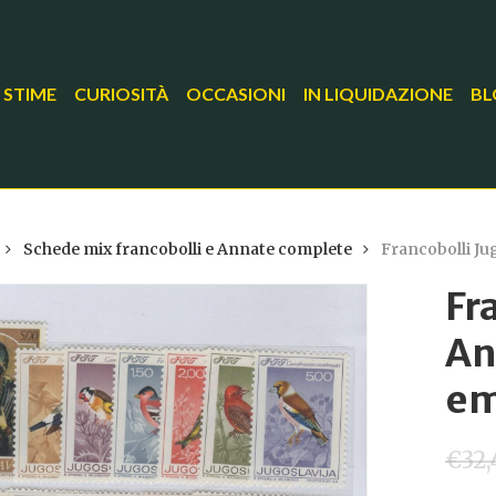
 STIME
CURIOSITÀ
OCCASIONI
IN LIQUIDAZIONE
BL
Schede mix francobolli e Annate complete
Francobolli Ju
Fr
An
em
€
32,