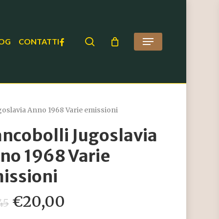
search
FACEBOOK
OG
CONTATTI
Menu
goslavia Anno 1968 Varie emissioni
ancobolli Jugoslavia
no 1968 Varie
issioni
Il
Il
€
20,00
45
prezzo
prezzo