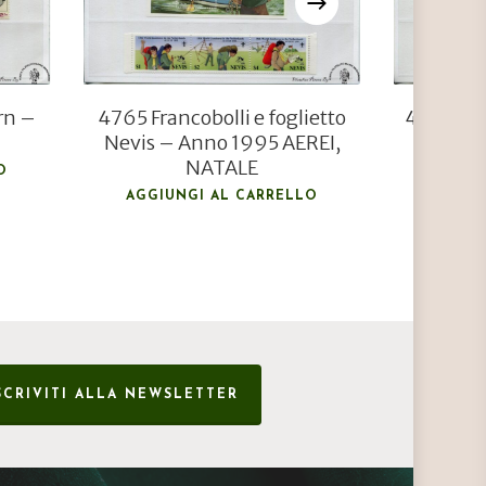
rn –
4765 Francobolli e foglietto
4781 Fra
Nevis – Anno 1995 AEREI,
Ann
NATALE
O
AGGIU
AGGIUNGI AL CARRELLO
SCRIVITI ALLA NEWSLETTER