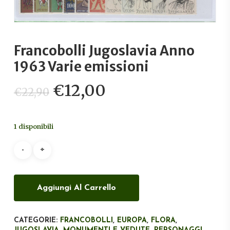
Francobolli Jugoslavia Anno
1963 Varie emissioni
Il
Il
€
12,00
€
22,90
prezzo
prezzo
originale
attuale
1 disponibili
era:
è:
€22,90.
€12,00.
Aggiungi Al Carrello
CATEGORIE:
FRANCOBOLLI
,
EUROPA
,
FLORA
,