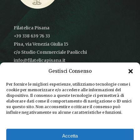
Filatelica Pisana
+39 338 639 76 33
Pisa, via Venezia Giulia 15
c/o Studio Commerciale Paolicchi
info@filatelicapisana.it
Gestisci Consenso
Per fornire le migliori esperienze, utilizziamo tecnologie come i
cookie per memorizzare e/o accedere alle informazioni del
CONDIZIONI DI VENDITA
dispositivo. Il consenso a queste tecnologie ci permetterà di
elaborare dati come il comportamento di navigazione o ID unici
INFORMATIVA SULLA PRIVACY
su questo sito. Non acconsentire o ritirare il consenso può
influire negativamente su alcune caratteristiche e funzioni.
COOKIE POLICY
DICONO DI NOI
Accetta
CHI SIAMO