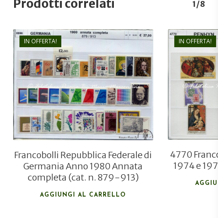
Prodotti correlati
1/8
IN OFFERTA!
IN OFFERTA!
€
46,80
€
31,50
4770 Franc
Francobolli Repubblica Federale di
1974 e 19
Germania Anno 1980 Annata
completa (cat. n. 879-913)
AGGIU
AGGIUNGI AL CARRELLO