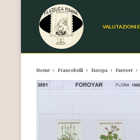
Skip
to
main
VALUTAZIONI E
content
Home
Francobolli
Europa
Faeroer