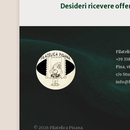
Desideri ricevere off
Filatel
+39 338
Pisa, v
c/o St
info@fi
© 2026 Filatelica Pisana.