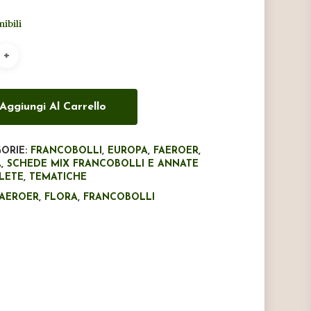
originale
attuale
nibili
era:
è:
€9,40.
€6,00.
Aggiungi Al Carrello
ORIE:
FRANCOBOLLI
,
EUROPA
,
FAEROER
,
A
,
SCHEDE MIX FRANCOBOLLI E ANNATE
LETE
,
TEMATICHE
FAEROER
,
FLORA
,
FRANCOBOLLI