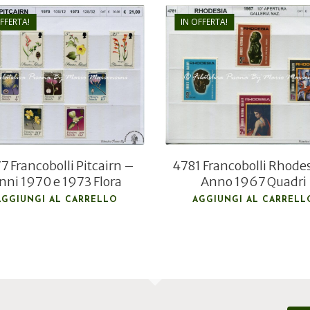
OFFERTA!
IN OFFERTA!
€
21,00
€
6,00
€
15,00
€
4,00
7 Francobolli Pitcairn –
4781 Francobolli Rhode
nni 1970 e 1973 Flora
Anno 1967 Quadri
AGGIUNGI AL CARRELLO
AGGIUNGI AL CARRELL