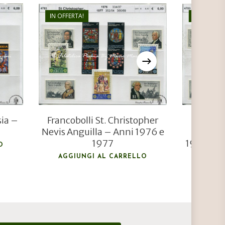
IN OFFERTA!
IN OFFERTA
€
6,00
€
4,00
sia –
Francobolli St. Christopher
4784
Nevis Anguilla – Anni 1976 e
Christo
1977
1969, 19
O
AGGIUNGI AL CARRELLO
AGGIU