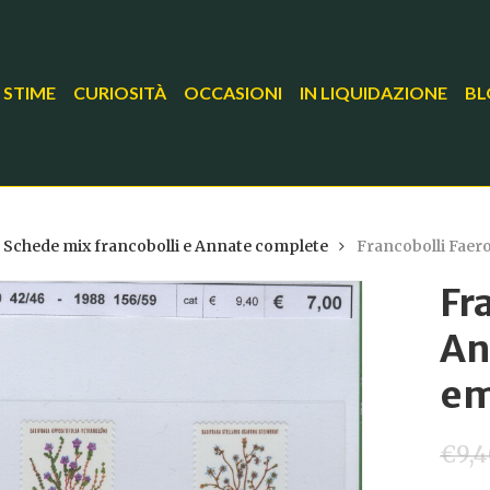
 STIME
CURIOSITÀ
OCCASIONI
IN LIQUIDAZIONE
BL
Schede mix francobolli e Annate complete
Francobolli Faero
Fr
An
em
€
9,