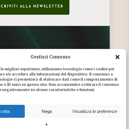
SCRIVITI ALLA NEWSLETTER
CONDIZIONI DI VENDITA
Gestisci Consenso
INFORMATIVA SULLA PRIVACY
 le migliori esperienze, utilizziamo tecnologie come i cookie per
COOKIE POLICY
e e/o accedere alle informazioni del dispositivo. Il consenso a
nologie ci permetterà di elaborare dati come il comportamento di
DICONO DI NOI
 o ID unici su questo sito. Non acconsentire o ritirare il consenso
re negativamente su alcune caratteristiche e funzioni.
CHI SIAMO
cetta
Nega
Visualizza le preferenze
Share