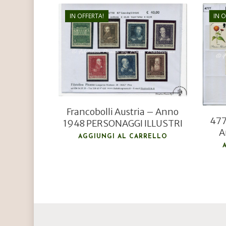
IN OFFERTA!
IN 
€
40,00
€
28,00
Francobolli Austria – Anno
477
1948 PERSONAGGI ILLUSTRI
A
AGGIUNGI AL CARRELLO