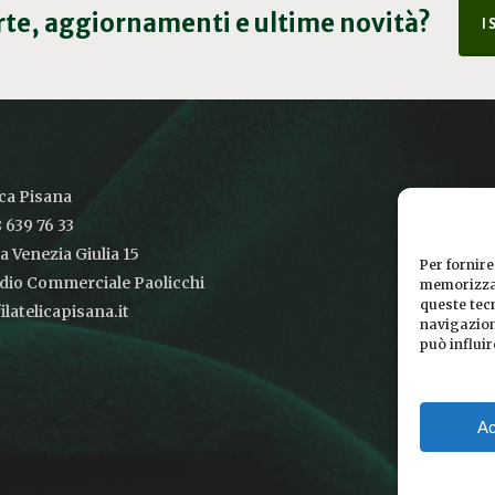
erte, aggiornamenti e ultime novità?
I
ica Pisana
 639 76 33
ia Venezia Giulia 15
Per fornire
udio Commerciale Paolicchi
memorizzar
queste tec
latelicapisana.it
navigazione
può influi
Ac