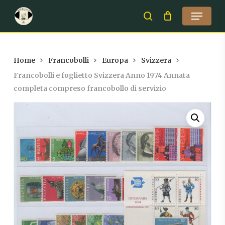
Skip
Menu
to
search
Close
main
Menu
content
Home
Francobolli
Europa
Svizzera
Francobolli e foglietto Svizzera Anno 1974 Annata
completa compreso francobollo di servizio