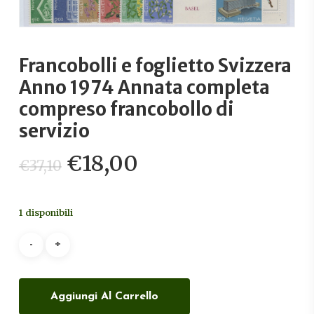
Francobolli e foglietto Svizzera
Anno 1974 Annata completa
compreso francobollo di
servizio
Il
Il
€
18,00
€
37,10
prezzo
prezzo
originale
attuale
1 disponibili
era:
è:
€37,10.
€18,00.
Aggiungi Al Carrello