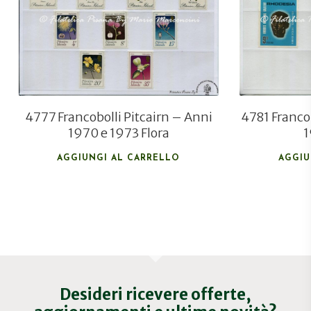
€
15,00
4777 Francobolli Pitcairn – Anni
4781 Franco
1970 e 1973 Flora
1
AGGIUNGI AL CARRELLO
AGGIU
Desideri ricevere offerte,