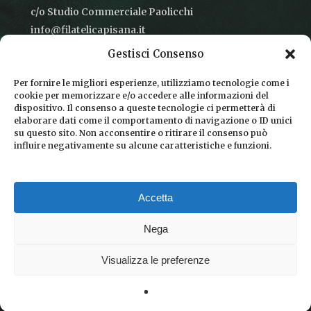
c/o Studio Commerciale Paolicchi
info@filatelicapisana.it
Gestisci Consenso
Per fornire le migliori esperienze, utilizziamo tecnologie come i
cookie per memorizzare e/o accedere alle informazioni del
CONDIZIONI DI VENDITA
dispositivo. Il consenso a queste tecnologie ci permetterà di
elaborare dati come il comportamento di navigazione o ID unici
INFORMATIVA SULLA PRIVACY
su questo sito. Non acconsentire o ritirare il consenso può
influire negativamente su alcune caratteristiche e funzioni.
COOKIE POLICY
DICONO DI NOI
Accetta
CHI SIAMO
Nega
Visualizza le preferenze
© 2026 Filatelica Pisana.