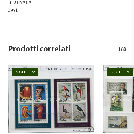
BF21 NABA
3971
Prodotti correlati
1/8
IN OFFERTA!
IN OFFERTA!
€
11,00
€
7,50