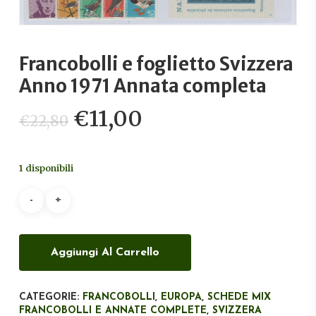
Francobolli e foglietto Svizzera
Anno 1971 Annata completa
Il
Il
€
11,00
€
22,80
prezzo
prezzo
originale
attuale
1 disponibili
era:
è:
€22,80.
€11,00.
Aggiungi Al Carrello
CATEGORIE:
FRANCOBOLLI
,
EUROPA
,
SCHEDE MIX
FRANCOBOLLI E ANNATE COMPLETE
,
SVIZZERA