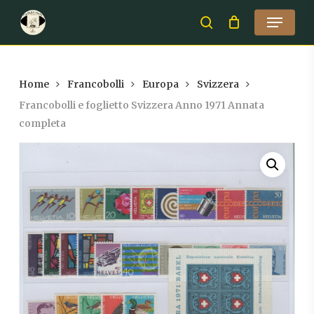
Skip
Menu
to
search
Close
main
Menu
content
Home
Francobolli
Europa
Svizzera
Francobolli e foglietto Svizzera Anno 1971 Annata
completa