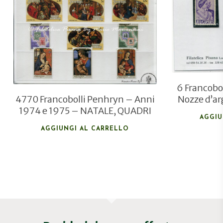
€
6,00
€
4,20
6 Francobo
4770 Francobolli Penhryn – Anni
Nozze d’ar
1974 e 1975 – NATALE, QUADRI
AGGIU
AGGIUNGI AL CARRELLO