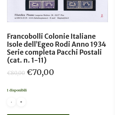
Francobolli Colonie Italiane
Isole dell’Egeo Rodi Anno 1934
Serie completa Pacchi Postali
(cat. n. 1-11)
Il
Il
€
70,00
€
80,00
prezzo
prezzo
originale
attuale
1 disponibili
era:
è:
€80,00.
€70,00.