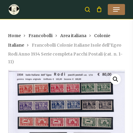
Skip
Menu
to
search
Close
main
Menu
content
Home
Francobolli
Area italiana
Colonie
Italiane
Francobolli Colonie Italiane Isole dell’Egeo
Rodi Anno 1934 Serie completa Pacchi Postali (cat. n. 1-
11)