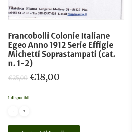
Francobolli Colonie Italiane
Egeo Anno 1912 Serie Effigie
Michetti Soprastampati (cat.
n. 1-2)
Il
Il
€
18,00
€
25,00
prezzo
prezzo
originale
attuale
1 disponibili
era:
è:
€25,00.
€18,00.