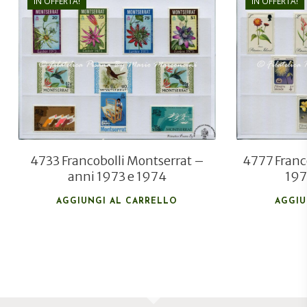
IN OFFERTA!
IN OFFERTA!
€
37,00
€
26,00
4733 Francobolli Montserrat –
4777 Franco
anni 1973 e 1974
197
AGGIUNGI AL CARRELLO
AGGIU