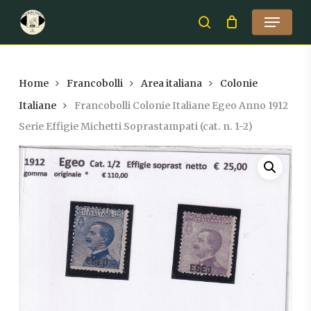
Skip
Menu
to
search
Close
main
Menu
content
Home
Francobolli
Area italiana
Colonie
Italiane
Francobolli Colonie Italiane Egeo Anno 1912
Serie Effigie Michetti Soprastampati (cat. n. 1-2)