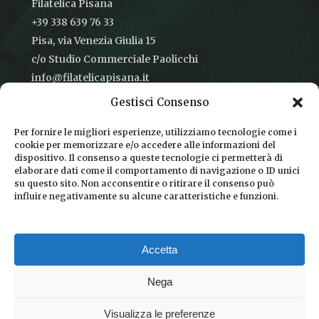
Filatelica Pisana
+39 338 639 76 33
Pisa, via Venezia Giulia 15
c/o Studio Commerciale Paolicchi
info@filatelicapisana.it
Gestisci Consenso
Per fornire le migliori esperienze, utilizziamo tecnologie come i
cookie per memorizzare e/o accedere alle informazioni del
CONDIZIONI DI VENDITA
dispositivo. Il consenso a queste tecnologie ci permetterà di
elaborare dati come il comportamento di navigazione o ID unici
INFORMATIVA SULLA PRIVACY
su questo sito. Non acconsentire o ritirare il consenso può
influire negativamente su alcune caratteristiche e funzioni.
COOKIE POLICY
DICONO DI NOI
Accetta
CHI SIAMO
Nega
Visualizza le preferenze