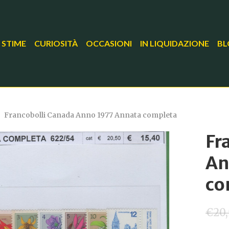
 STIME
CURIOSITÀ
OCCASIONI
IN LIQUIDAZIONE
BL
Francobolli Canada Anno 1977 Annata completa
Fr
An
co
€
20