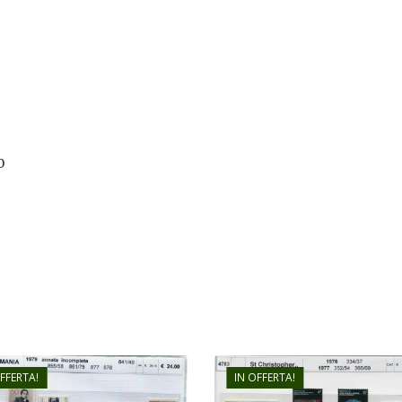
0
OFFERTA!
IN OFFERTA!
€
6,00
€
24,00