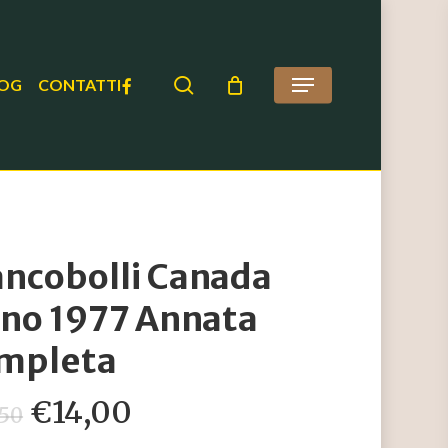
search
FACEBOOK
OG
CONTATTI
Menu
ancobolli Canada
no 1977 Annata
mpleta
Il
Il
€
14,00
,50
prezzo
prezzo