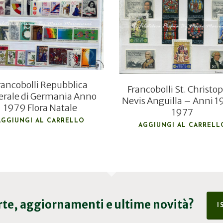
€
4,00
€
15,00
rancobolli Repubblica
Francobolli St. Christo
erale di Germania Anno
Nevis Anguilla – Anni 1
1979 Flora Natale
1977
AGGIUNGI AL CARRELLO
AGGIUNGI AL CARRELL
erte, aggiornamenti e ultime novità?
I