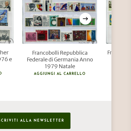
€
16,00
pher
Francobol
Francobolli Repubblica
976 e
e 197
Federale di Germania Anno
1979 Natale
AGGIU
O
AGGIUNGI AL CARRELLO
SCRIVITI ALLA NEWSLETTER