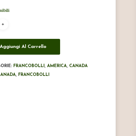
originale
attuale
nibili
era:
è:
€20,50.
€14,00.
Aggiungi Al Carrello
ORIE:
FRANCOBOLLI
,
AMERICA
,
CANADA
CANADA
,
FRANCOBOLLI