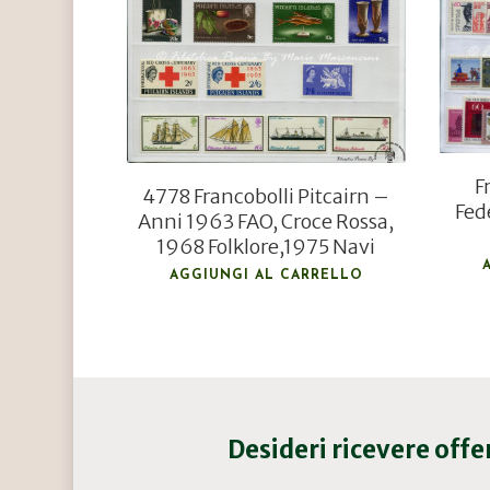
€
35,00
€
24,00
F
4778 Francobolli Pitcairn –
Fed
Anni 1963 FAO, Croce Rossa,
1968 Folklore,1975 Navi
AGGIUNGI AL CARRELLO
Desideri ricevere off