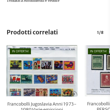
Tematica Monumenti e Vedute
Prodotti correlati
1/8
IN OFFERTA!
IN OFFERTA!
€
6,80
€
5,10
Francoboll
Francobolli Jugoslavia Anni 1973-
PERSO
1980 Varie emissioni