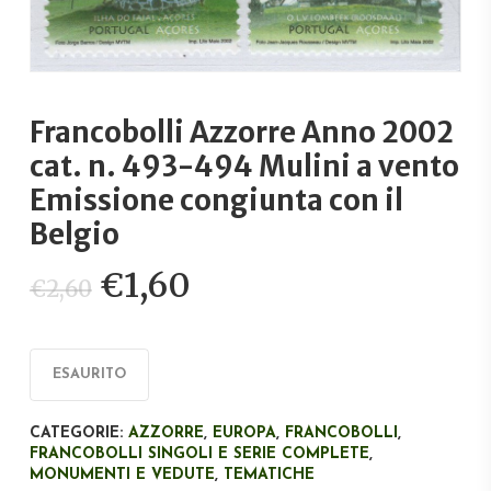
Francobolli Azzorre Anno 2002
cat. n. 493-494 Mulini a vento
Emissione congiunta con il
Belgio
Il
Il
€
1,60
€
2,60
prezzo
prezzo
originale
attuale
era:
è:
ESAURITO
€2,60.
€1,60.
CATEGORIE:
AZZORRE
,
EUROPA
,
FRANCOBOLLI
,
FRANCOBOLLI SINGOLI E SERIE COMPLETE
,
MONUMENTI E VEDUTE
,
TEMATICHE