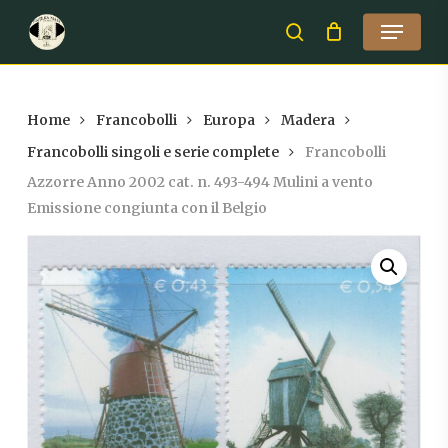
Skip
Menu
to
search
Close
main
Menu
content
Home
Francobolli
Europa
Madera
Francobolli singoli e serie complete
Francobolli
Azzorre Anno 2002 cat. n. 493-494 Mulini a vento
Emissione congiunta con il Belgio