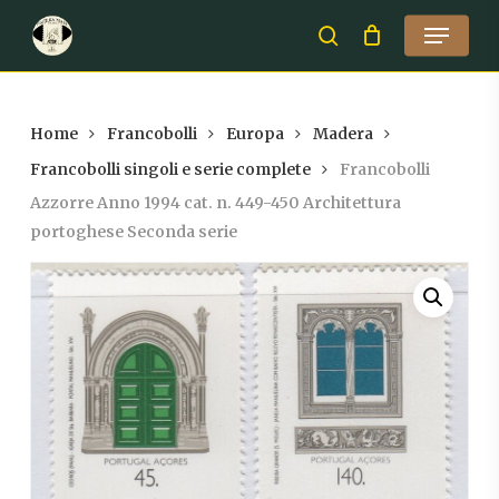
Skip
Menu
to
search
Close
main
Menu
content
Home
Francobolli
Europa
Madera
Francobolli singoli e serie complete
Francobolli
Azzorre Anno 1994 cat. n. 449-450 Architettura
portoghese Seconda serie