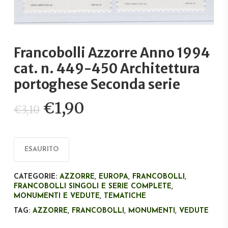
Francobolli Azzorre Anno 1994
cat. n. 449-450 Architettura
portoghese Seconda serie
Il
Il
€
1,90
€
3,10
prezzo
prezzo
originale
attuale
era:
è:
ESAURITO
€3,10.
€1,90.
CATEGORIE:
AZZORRE
,
EUROPA
,
FRANCOBOLLI
,
FRANCOBOLLI SINGOLI E SERIE COMPLETE
,
MONUMENTI E VEDUTE
,
TEMATICHE
TAG:
AZZORRE
,
FRANCOBOLLI
,
MONUMENTI
,
VEDUTE