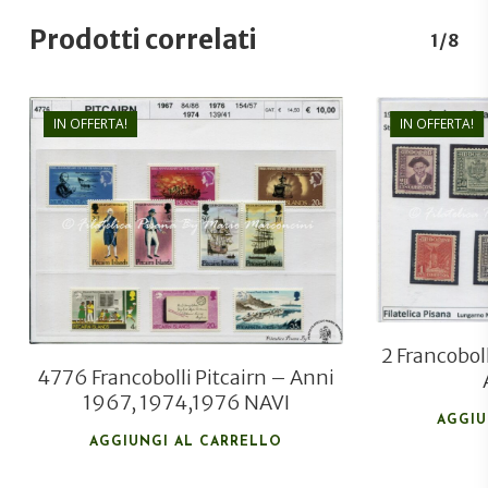
Prodotti correlati
1/8
IN OFFERTA!
IN OFFERTA!
€
10,00
€
7,20
2 Francobol
4776 Francobolli Pitcairn – Anni
1967, 1974,1976 NAVI
AGGIU
AGGIUNGI AL CARRELLO