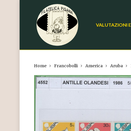
Skip
to
main
VALUTAZIONI E
content
Home
Francobolli
America
Aruba