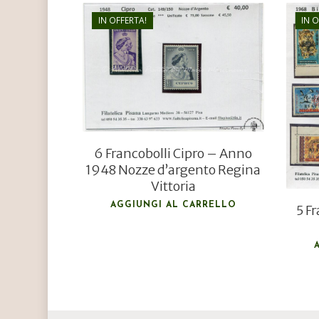
IN OFFERTA!
IN 
€
45,00
€
25,00
6 Francobolli Cipro – Anno
1948 Nozze d’argento Regina
Vittoria
AGGIUNGI AL CARRELLO
5 F