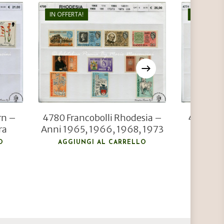
IN OFFERTA!
IN OFFERTA
€
26,00
€
18,00
rn –
4780 Francobolli Rhodesia –
4774 Fra
ra
Anni 1965, 1966, 1968, 1973
Penhr
Pri
O
AGGIUNGI AL CARRELLO
AGGIU