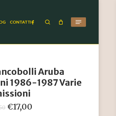
search
FACEBOOK
OG
CONTATTI
Menu
ancobolli Aruba
ni 1986-1987 Varie
issioni
Il
Il
€
17,00
,50
prezzo
prezzo