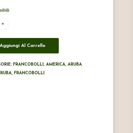
originale
attuale
nibili
era:
è:
€25,50.
€17,00.
Aggiungi Al Carrello
ORIE:
FRANCOBOLLI
,
AMERICA
,
ARUBA
ARUBA
,
FRANCOBOLLI