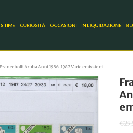
 STIME
CURIOSITÀ
OCCASIONI
IN LIQUIDAZIONE
BL
Francobolli Aruba Anni 1986-1987 Varie emissioni
Fr
An
em
€
25