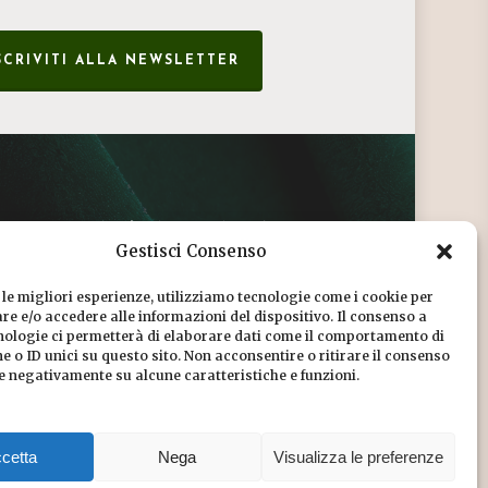
SCRIVITI ALLA NEWSLETTER
CONDIZIONI DI VENDITA
Gestisci Consenso
INFORMATIVA SULLA PRIVACY
 le migliori esperienze, utilizziamo tecnologie come i cookie per
COOKIE POLICY
e e/o accedere alle informazioni del dispositivo. Il consenso a
nologie ci permetterà di elaborare dati come il comportamento di
DICONO DI NOI
 o ID unici su questo sito. Non acconsentire o ritirare il consenso
re negativamente su alcune caratteristiche e funzioni.
CHI SIAMO
cetta
Nega
Visualizza le preferenze
Share