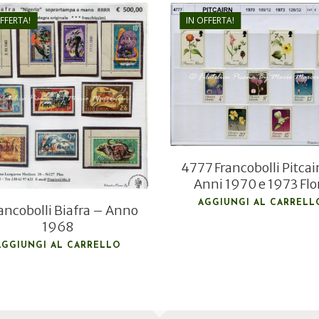
OFFERTA!
IN OFFERTA!
€
21,00
€
500,00
€
15,00
€
200,00
4777 Francobolli Pitcai
Anni 1970 e 1973 Flo
AGGIUNGI AL CARRELL
rancobolli Biafra – Anno
1968
AGGIUNGI AL CARRELLO