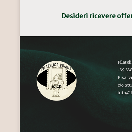
Desideri ricevere off
Filatel
+39 338
Pisa, v
c/o St
info@fi