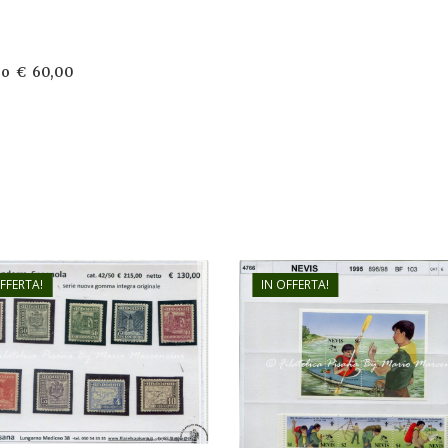
ogo € 60,00
OFFERTA!
IN OFFERTA!
€
130,00
€
11,00
€
90,00
€
8,00