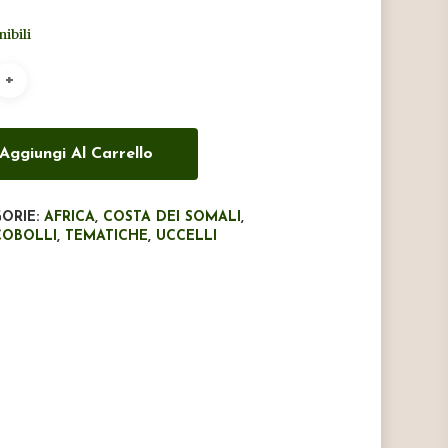
originale
attuale
nibili
era:
è:
€30,00.
€27,00.
Aggiungi Al Carrello
ORIE:
AFRICA
,
COSTA DEI SOMALI
,
COBOLLI
,
TEMATICHE
,
UCCELLI