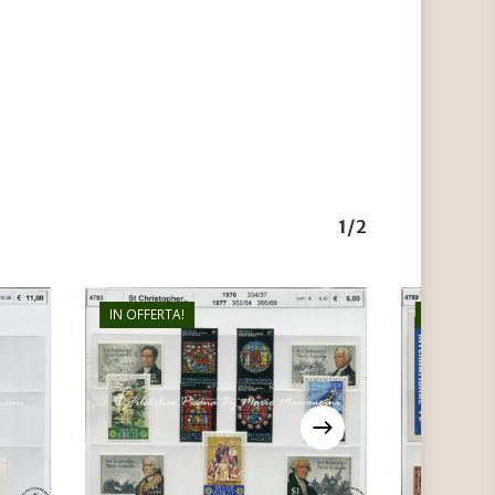
1/2
IN OFFERTA!
IN OFFERTA
€
5,00
€
3,80