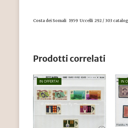
Costa dei Somali 1959 Uccelli 292 / 303 catal
Prodotti correlati
IN OFFERTA!
IN 
€
36,00
€
26,00