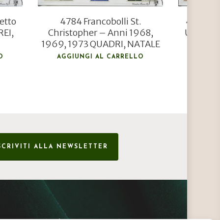
ietto
4784 Francobolli St.
4789 Fra
REI,
Christopher – Anni 1968,
Uganda 
1969, 1973 QUADRI, NATALE
O
AGGIUNGI AL CARRELLO
AGGIU
SCRIVITI ALLA NEWSLETTER