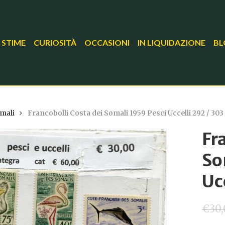
 STIME
CURIOSITÀ
OCCASIONI
IN LIQUIDAZIONE
BL
mali
Francobolli Costa dei Somali 1959 Pesci Uccelli 292 / 303
Fr
So
Uc
€
30