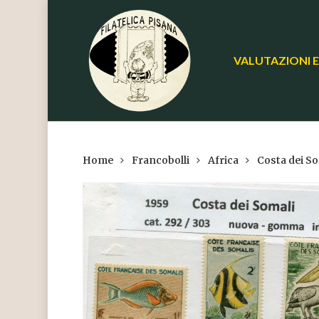
Skip
to
main
VALUTAZIONI E
content
Home
Francobolli
Africa
Costa dei So
Hit enter to search or ESC to close