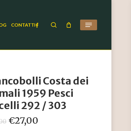
search
FACEBOOK
OG
CONTATTI
Menu
ancobolli Costa dei
mali 1959 Pesci
celli 292 / 303
Il
Il
€
27,00
,00
prezzo
prezzo