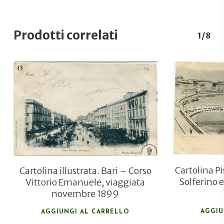
Prodotti correlati
1/8
€
30,00
Cartolina P
Cartolina illustrata. Bari – Corso
Solferino 
Vittorio Emanuele, viaggiata
novembre 1899
AGGIU
AGGIUNGI AL CARRELLO