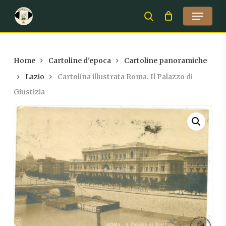
Skip
Menu
to
search
Close
main
Menu
content
Home
Cartoline d'epoca
Cartoline panoramiche
Lazio
Cartolina illustrata Roma. Il Palazzo di
Giustizia