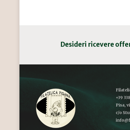
Desideri ricevere off
Filatel
+39 338
Pisa, v
c/o St
info@fi