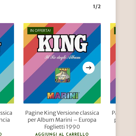
1/2
IN OFFERTA!
IN OFFERTA
€
24,00
€
9,60
ssica
Pagine King Versione classica
Pagine Ki
ncia
per Album Marini – Europa
per Albu
Foglietti 1990
O
AGGIUNGI AL CARRELLO
AGGIU