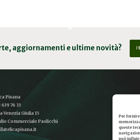
erte, aggiornamenti e ultime novità?
I
ica Pisana
 639 76 33
ia Venezia Giulia 15
Per fornire
udio Commerciale Paolicchi
memorizzar
queste tec
latelicapisana.it
navigazione
può influi