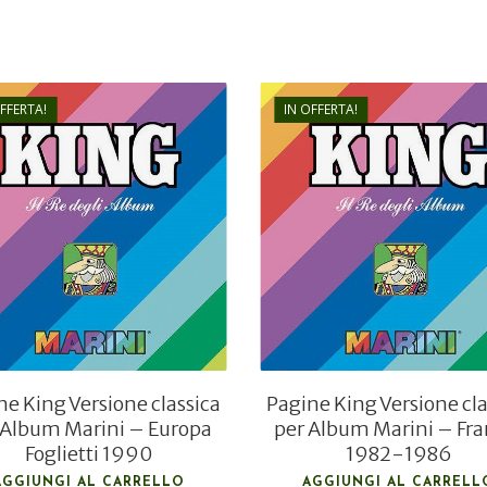
OFFERTA!
IN OFFERTA!
€
25,00
€
176,00
€
10,00
€
70,40
ne King Versione classica
Pagine King Versione cla
 Album Marini – Europa
per Album Marini – Fra
Foglietti 1990
1982-1986
AGGIUNGI AL CARRELLO
AGGIUNGI AL CARRELL