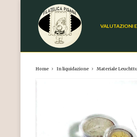
Skip
to
main
VALUTAZIONI E
content
Home
In liquidazione
Materiale Leuchtt