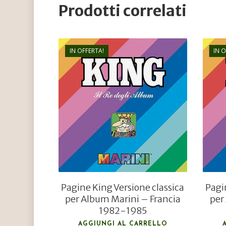
Prodotti correlati
IN OFFERTA!
IN 
€
138,00
€
55,20
Pagine King Versione classica
Pagi
per Album Marini – Francia
per
1982-1985
AGGIUNGI AL CARRELLO