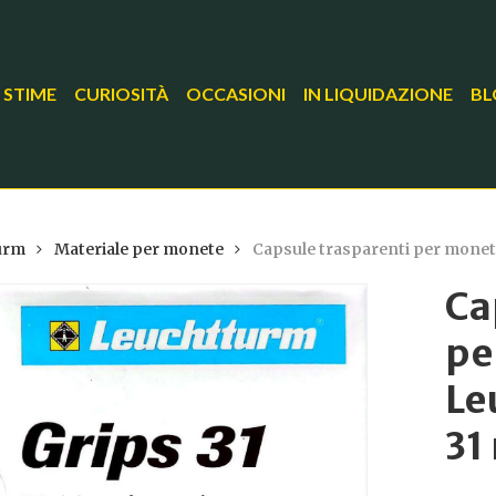
 STIME
CURIOSITÀ
OCCASIONI
IN LIQUIDAZIONE
BL
urm
Materiale per monete
Capsule trasparenti per mone
Ca
pe
Le
31