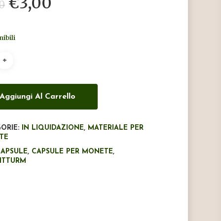
Il
Il
€
3,00
0
prezzo
prezzo
originale
attuale
nibili
era:
è:
€5,00.
€3,00.
Aggiungi Al Carrello
ORIE:
IN LIQUIDAZIONE
,
MATERIALE PER
TE
CAPSULE
,
CAPSULE PER MONETE
,
HTTURM