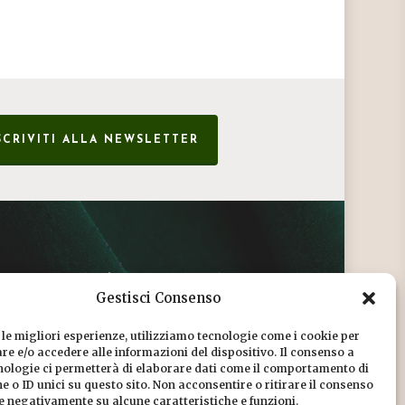
SCRIVITI ALLA NEWSLETTER
CONDIZIONI DI VENDITA
Gestisci Consenso
INFORMATIVA SULLA PRIVACY
 le migliori esperienze, utilizziamo tecnologie come i cookie per
COOKIE POLICY
e e/o accedere alle informazioni del dispositivo. Il consenso a
nologie ci permetterà di elaborare dati come il comportamento di
DICONO DI NOI
 o ID unici su questo sito. Non acconsentire o ritirare il consenso
re negativamente su alcune caratteristiche e funzioni.
CHI SIAMO