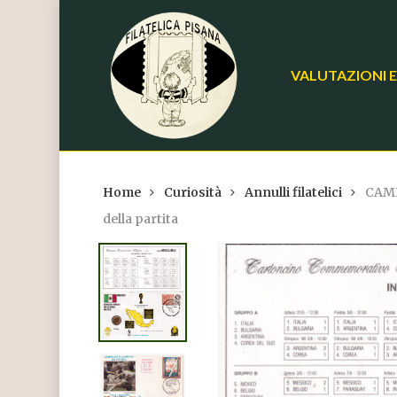
Skip
to
main
VALUTAZIONI E
content
Home
Curiosità
Annulli filatelici
CAMP
della partita