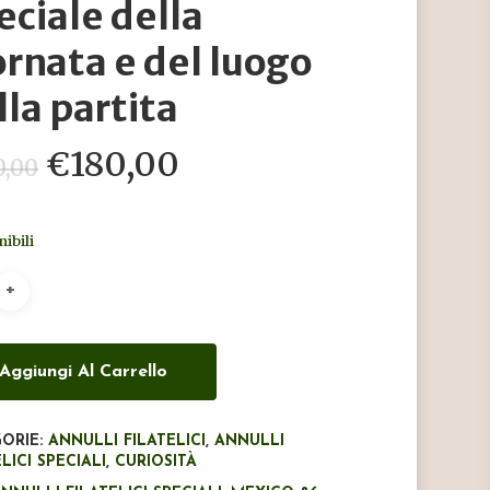
eciale della
ornata e del luogo
lla partita
Il
Il
€
180,00
0,00
prezzo
prezzo
originale
attuale
nibili
era:
è:
€300,00.
€180,00.
Aggiungi Al Carrello
ORIE:
ANNULLI FILATELICI
,
ANNULLI
LICI SPECIALI
,
CURIOSITÀ