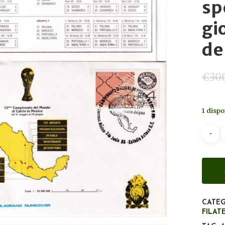
sp
gi
de
€
30
1 dispo
CATEG
FILATE