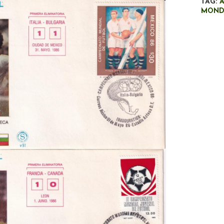
TAG:
A
MONDI