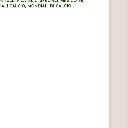
NNULLI FILATELICI SPECIALI
,
MEXICO 86
,
ALI CALCIO
,
MONDIALI DI CALCIO