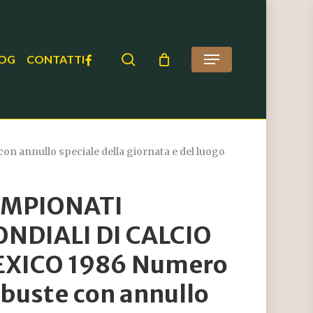
search
FACEBOOK
OG
CONTATTI
Menu
nnullo speciale della giornata e del luogo
MPIONATI
NDIALI DI CALCIO
XICO 1986 Numero
 buste con annullo