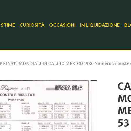
 STIME
CURIOSITÀ
OCCASIONI
IN LIQUIDAZIONE
BL
IONATI MONDIALI DI CALCIO MEXICO 1986 Numero 53 buste con a
CA
MO
ME
53